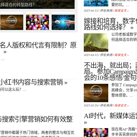
选择适合的转型路线？…
要的坑。…
2025-04-12 /
评论关闭
/
阅读全文 »
嫁接和培育，数字
路线如何选择？ »
公司老板或数字
何选择适合的转
| 名人版权和代言有限制？原
 »
2025-04-12 /
评论关闭
/
阅读全文 »
。…
不出海，就出局；
局。参加Campai
会的10条感悟/金句
小红书内容与搜索营销 »
参加了 Campaign
销可以这么玩？…
高峰会，分享1
整体感受。…
2025-02-28 /
评论关闭
/
阅读全文 »
AI时代，新媒体运
与搜索引擎营销如何有效整
»
现在用AI“洗
字营销中都属于热门领域，两者的整合与相互优
辛辛苦苦原创的