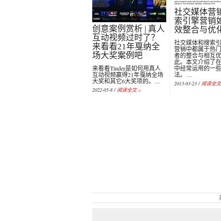
社交媒体营
索引擎营销
创意案例赏析 | 真人
效整合与优
互动视频过时了？
社交媒体和搜索
来看看21年戛纳全
营销中都属于热
场大奖案例吧
者的整合与相互
此。本文介绍了
来看看Tinder是如何用真人
中经常运用的一
互动视频赢得21年戛纳全场
法。…
大奖和其它6大奖项的。…
2013-03-23 /
阅读全文 
2022-05-8 /
阅读全文 »