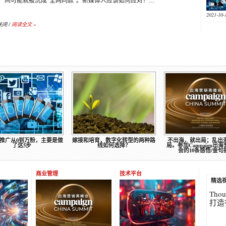
间可能就被洗成“全网同款”。新媒体人应该如何应对？…
2021-10-
关闭
/
阅读全文 »
转型的两种路
不出海，就出局；乱出海，必出
AI时代，新媒体运营回归IP为王
？
局。参加Campaign出海营销高峰
会的10条感悟/金句摘录
商业管理
技术平台
精选
Tho
打造