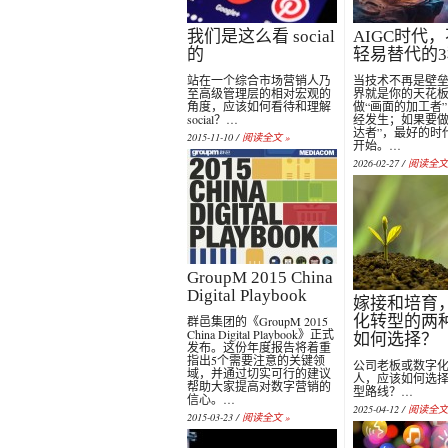
我们是这么看 social
AIGC时代
的
轻易替代的
站在一个综合市场营销人乃
当技术不再是壁
至高级管理层的相对宏观的
界就是你的天花
角度，应该如何看待和理解
做“画面的加工者
social？…
经发生；如果要做
达者”，最好的时
2015-11-10 /
阅读全文 »
开始。…
2026-02-27 /
阅读全文 
GroupM 2015 China
Digital Playbook
嫁接和培育
化转型的两
群邑集团的《GroupM 2015
China Digital Playbook》正式
如何选择？
发布。这份年度报告将着重
指出5个需要注意的关键领
公司老板或数字
域，并通过切实可行的建议
人，应该如何选
帮助大家提高对数字营销的
型路线？…
信心。…
2025-04-12 /
阅读全文 
2015-03-23 /
阅读全文 »