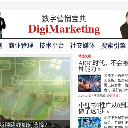
数字营销宝典
DigiMarketing
划
商业管理
技术平台
社交媒体
搜索引擎
精选文章
AIGC时代，不会
种能力 »
当技术不再是壁
天花板。如果只
覆已经发生；如
者”，最好的时
2026-02-27 /
评论关闭
/
阅读全文 »
小红书0推广从0
做了这5步 »
小红书账号突破
体会。希望对正
两种路线如何选择？ »
段的朋友有所帮