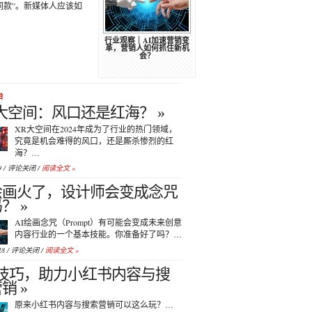
同款”。新媒体人应该如
行业观察｜AI加速营销变
革，营销人如何抓住新机
会？
台
大空间：风口还是红海？ »
XR大空间在2024年成为了行业的热门领域，
究竟是机会难得的风口，还是厮杀惨烈的红
海？…
9 /
评论关闭
/
阅读全文 »
I绘画火了，设计师会变成念咒
？ »
AI绘画念咒（Prompt）有可能会变成未来创意
内容行业的一个基本技能。你准备好了吗？…
28 /
评论关闭
/
阅读全文 »
个技巧，助力小红书内容与搜
销 »
原来小红书内容与搜索营销可以这么玩？…