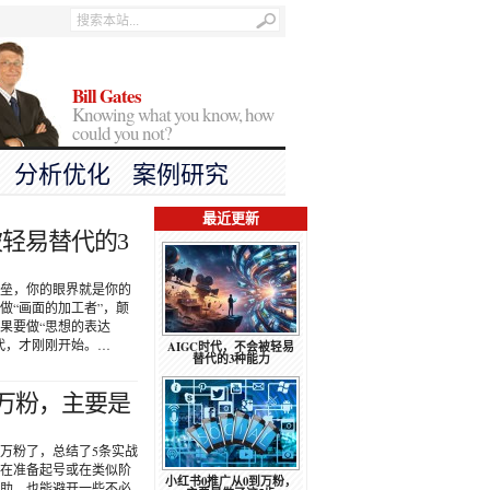
Bill Gates
Knowing what you know, how
could you not?
分析优化
案例研究
最近更新
被轻易替代的3
垒，你的眼界就是你的
做“画面的加工者”，颠
果要做“思想的表达
代，才刚刚开始。…
AIGC时代，不会被轻易
替代的3种能力
到万粉，主要是
万粉了，总结了5条实战
在准备起号或在类似阶
小红书0推广从0到万粉，
助，也能避开一些不必