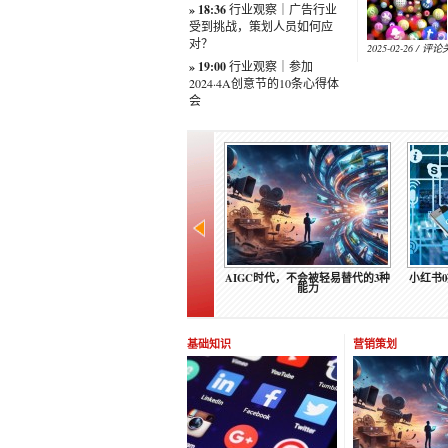
» 18:36
行业观察｜广告行业
受到挑战，策划人员如何应
对？
2025-02-26 /
评论
» 19:00
行业观察｜参加
2024·4A创意节的10条心得体
会
GC时代，不会被轻易替代的3种
小红书0推广从0到万粉，主要是做
嫁接和培育，数字化
能力
了这5步
线如何选择
基础知识
营销策划