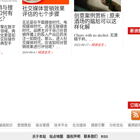
销与搜
社交媒体营销效果
如何有
评估的七个步骤
创意案例赏析 | 原来
化？
酒场的尴尬可以这
无论是在平面媒体时代、电
视媒体时代，还是互联媒体
样化解
引擎在数字
时代，品牌主对于自己在营
门领域，两
新浪
销传播上的投入产出比的关
优化更是如
Cheers with no alcohol. 无酒
注一如既往。那么，进入社
在实际操作
精干杯。…
交媒体时代，应该如何对营
些典型手
2022-09-17 /
阅读全文 »
销效果进行评估呢？…
2014-09-4 /
阅读全文 »
»
订阅
基础知识
营销策划
商业管理
技术平台
社交媒体
搜索引擎
分析优化
案例研
关于本站
站点地图
版权声明
联系我们
RSS