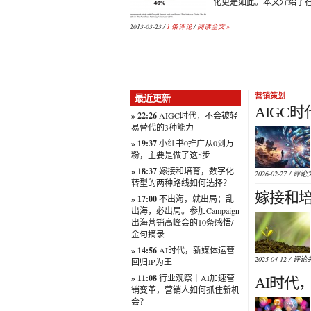
化更是如此。本文介绍了
2013-03-23 /
1 条评论
/
阅读全文 »
营销策划
最近更新
AIGC
» 22:26
AIGC时代，不会被轻
易替代的3种能力
» 19:37
小红书0推广从0到万
粉，主要是做了这5步
» 18:37
嫁接和培育，数字化
2026-02-27 /
评论
转型的两种路线如何选择？
嫁接和培
» 17:00
不出海，就出局；乱
出海，必出局。参加Campaign
出海营销高峰会的10条感悟/
金句摘录
» 14:56
AI时代，新媒体运营
2025-04-12 /
评论
回归IP为王
» 11:08
行业观察｜AI加速营
AI时代
销变革，营销人如何抓住新机
会？