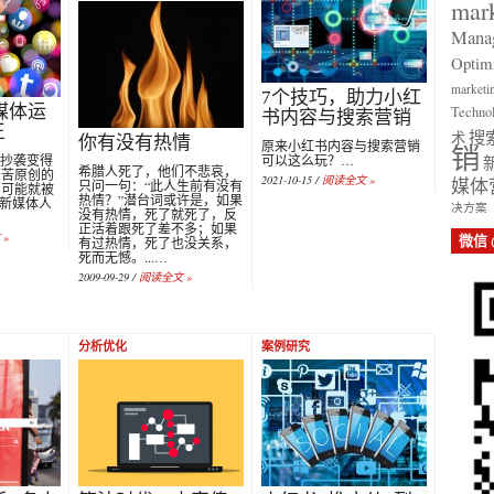
mar
Mana
Optimi
marketi
7个技巧，助力小红
媒体运
Techno
书内容与搜索营销
王
搜
术
你有没有热情
原来小红书内容与搜索营销
销
和抄袭变得
可以这么玩？…
希腊人死了，他们不悲哀，
苦苦原创的
2021-10-15 /
阅读全文 »
媒体
只问一句：“此人生前有没有
间可能就被
热情？”潜台词或许是，如果
。新媒体人
决方案
没有热情，死了就死了，反
…
正活着跟死了差不多；如果
»
微信
有过热情，死了也没关系，
死而无憾。...…
2009-09-29 /
阅读全文 »
分析优化
案例研究