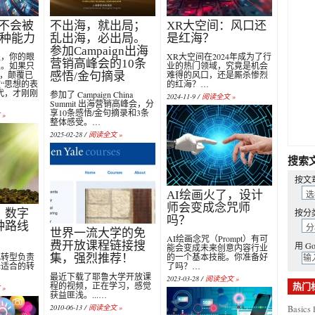
，不会被
不出海，就出局；
XR大空间：风口还
3种能力
乱出海，必出局。
是红海？
参加Campaign出海
垒，你的眼
XR大空间在2024年成为了行
营销高峰会的10条
板。如果只
业的热门领域，究竟是机会
”，颠覆已
难得的风口，还是厮杀惨烈
感悟/金句摘录
“思想的表
的红海？…
代，才刚刚
参加了 Campaign China
2024-11-9 /
阅读全文 »
Summit 出海营销高峰会，分
享10条感悟/金句摘录和3条
»
整体感受。…
2025-02-28 /
阅读全文 »
搜索
按文
AI绘画火了，设计
师会变成念咒师
，数字
按分
吗？
种路线
世界一流大学的免
AI绘画念咒（Prompt）有可
费开放课程链接搜
用 Go
能会变成未来创意内容行业
化转型负责
的一个基本技能。你准备好
集，强烈推荐！
择适合的转
了吗？…
最近下载了耶鲁大学开放课
2023-03-28 /
阅读全文 »
程的视频，正在学习，感觉
热门
»
获益匪浅。...…
2010-06-13 /
阅读全文 »
Basics