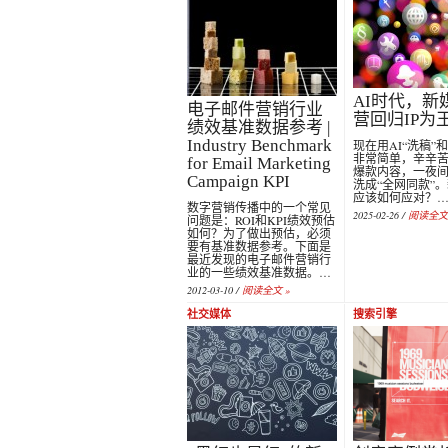
AI时代，新
电子邮件营销行业
营回归IP为
绩效基准数据参考 |
Industry Benchmark
现在用AI“洗稿”
非常简单，辛辛
for Email Marketing
爆款内容，一夜
Campaign KPI
洗成“全网同款”
应该如何应对？
数字营销传播中的一个常见
2025-02-26 /
阅读全文 
问题是：ROI和KPI绩效预估
如何？为了做出预估，必须
要有基准数据参考。下面是
最近发现的电子邮件营销行
业的一些绩效基准数据。…
2012-03-10 /
阅读全文 »
社交媒体
搜索引擎