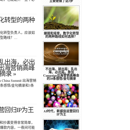
主要是做了这5步
化转型的两种
化转型负责人，应该如
嫁接和培育，数字化转型
的两种路线如何选择？
型路线？…
乱出海，必出
gn出海营销高峰
不出海，就出局；乱出
摘录 »
海，必出局。参加
Campaign出海营销高峰会
的10条感悟/金句摘录
 China Summit 出海营销
0条感悟/金句摘录和3条
营回归IP为王
AI时代，新媒体运营回归
IP为王
稿”和抄袭变得非常简单，
爆款内容，一夜间可能