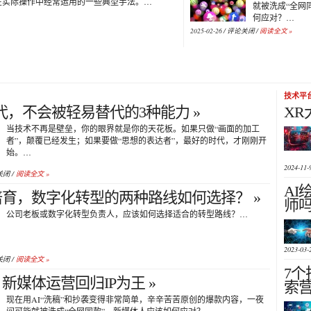
在实际操作中经常运用的一些典型手法。…
就被洗成“全网
何应对？…
2025-02-26 /
评论关闭
/
阅读全文 »
技术平
时代，不会被轻易替代的3种能力 »
XR
当技术不再是壁垒，你的眼界就是你的天花板。如果只做“画面的加工
者”，颠覆已经发生；如果要做“思想的表达者”，最好的时代，才刚刚开
始。…
2024-11-
关闭
/
阅读全文 »
A
育，数字化转型的两种路线如何选择？ »
师吗
公司老板或数字化转型负责人，应该如何选择适合的转型路线？…
2023-03-
关闭
/
阅读全文 »
7
，新媒体运营回归IP为王 »
索营
现在用AI“洗稿”和抄袭变得非常简单，辛辛苦苦原创的爆款内容，一夜