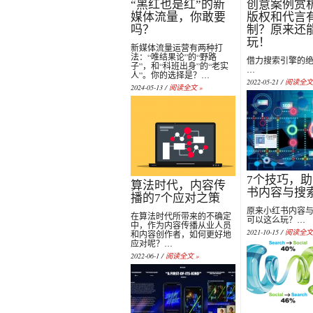
“黑红也是红”的新
创意案例赏析 
媒体流量，你敢要
版权和代言
吗？
制？原来还
玩！
新媒体流量运营有两种打
法：“唯结果论”的“野路
借力搜索引擎的
子”，和“科班出身”的“老实
…
人”。你的选择是？…
2022-05-21 /
阅读全文 
2024-05-13 /
阅读全文 »
7个技巧，
算法时代，内容传
书内容与搜
播的7个应对之策
原来小红书内容
在算法时代所带来的不确定
可以这么玩？…
中，作为内容传播从业人员
2021-10-15 /
阅读全文 
和内容创作者，如何更好地
应对呢？…
2022-06-1 /
阅读全文 »