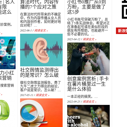
| 名人
算法时代，内容传
小红书0推广从0到
有限
播的7个应对之策
万粉，主要是做了
能这么
这5步
在算法时代所带来的不确定
中，作为内容传播从业人员
小红书账号突破万粉了，总
和内容创作者，如何更好地
结了5条实战体会。希望对正
绝妙案例。
应对呢？…
在准备起号或在类似阶段的
朋友有所帮助，也能避开一
2022-06-1 /
阅读全文 »
新浪
»
些不必要的坑。…
2025-04-12 /
阅读全文 »
社交舆情监测得出
助力小红
的是常识？怎么破
索营销
创意案例赏析 | 手卡
做社交舆情监测报告，费了
在薯片桶里过一生
与搜索营销
九牛二虎之力得出的结论，
是什么体验
客户说是常识，怎么破？…
»
2017-05-11 /
阅读全文 »
一本正经的搞笑。…
2022-09-25 /
阅读全文 »