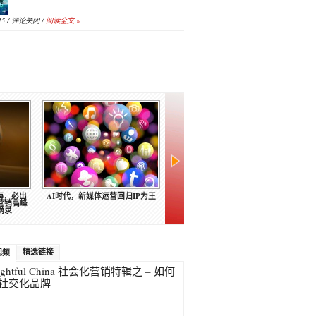
15 /
评论关闭
/
阅读全文 »
行业观察｜AI加速营销变革，营销
行业观察｜广告行业受到挑战，策
行业观察｜参加202
人如何抓住新机会？
划人员如何应对？
条心得
精选链接
视频
ughtful China 社会化营销特辑之 – 如何
社交化品牌